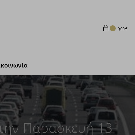
0,00
€
ικοινωνία
 την Παρασκευή 13