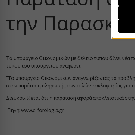
την Παρασκευ
Απαι
__strip
Αυτά τ
η χρήσ
__stripe
περιορ
CONSE
mhcook
Αναλυ
js.strip
Τα στα
Το υπουργείο Οικονομικών με δελτίο τύπου δίνει νέα 
PHPSE
γνώσει
τύπου του υπουργείου αναφέρει:
woocom
"Το υπουργείο Οικονομικών αναγνωρίζοντας τα προβλή
woocom
Μάρκε
στην παράταση πληρωμής των τελών κυκλοφορίας για τέ
_ga
Οι υπη
wordpre
εξατομ
_ga_*
wordpre
Διευκρινίζεται ότι η παράταση αφορά αποκλειστικά στη
ιστότο
mp_*_m
wp_woo
Πηγή: www.e-forologia.gr
sbjs_cu
Μέσα
wp-setti
_fbc
Αυτά τ
sbjs_cu
wp-setti
ενσωμα
_fbp
sbjs_fir
wp-wpml