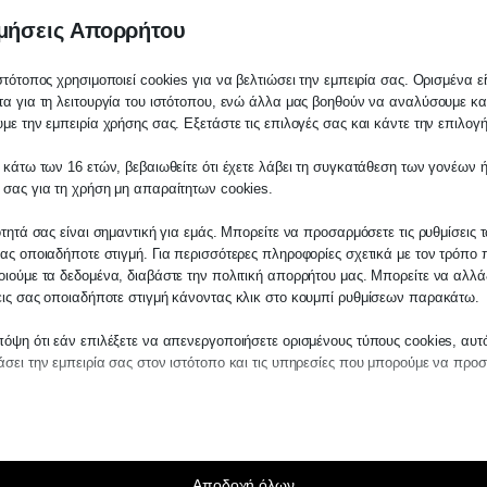
μήσεις Απορρήτου
στότοπος χρησιμοποιεί cookies για να βελτιώσει την εμπειρία σας. Ορισμένα εί
α για τη λειτουργία του ιστότοπου, ενώ άλλα μας βοηθούν να αναλύσουμε κα
με την εμπειρία χρήσης σας. Εξετάστε τις επιλογές σας και κάντε την επιλογ
 κάτω των 16 ετών, βεβαιωθείτε ότι έχετε λάβει τη συγκατάθεση των γονέων ή
λάτη
 σας για τη χρήση μη απαραίτητων cookies.
ίτε σε οποιαδήποτε παραγγελία υπηρεσίας
ότητά σας είναι σημαντική για εμάς. Μπορείτε να προσαρμόσετε τις ρυθμίσεις 
μας, παρακαλούμε επικοινωνήστε μαζί μας 
ας οποιαδήποτε στιγμή. Για περισσότερες πληροφορίες σχετικά με τον τρόπο 
 στο
27210 62510-529
, είτε μέσω email στο
ιούμε τα δεδομένα, διαβάστε την πολιτική απορρήτου μας. Μπορείτε να αλλάξ
εις σας οποιαδήποτε στιγμή κάνοντας κλικ στο κουμπί ρυθμίσεων παρακάτω.
es.kraniotis.gr
για να επιβεβαιώσουμε εά
 την υπόθεση σας.
όψη ότι εάν επιλέξετε να απενεργοποιήσετε ορισμένους τύπους cookies, αυτ
σει την εμπειρία σας στον ιστότοπο και τις υπηρεσίες που μπορούμε να προ
η,
Π. & Κ. Κρανιώτης
αίτητα
 τέλη κυκλοφο
ραίτητα cookies και υπηρεσίες επιτρέπουν βασικές λειτουργίες και είναι απα
ν ορθή λειτουργία του ιστότοπου. Αυτά τα cookies και υπηρεσίες δεν απαιτούν 
άθεση του χρήστη σύμφωνα με τον GDPR.
Αποδοχή όλων