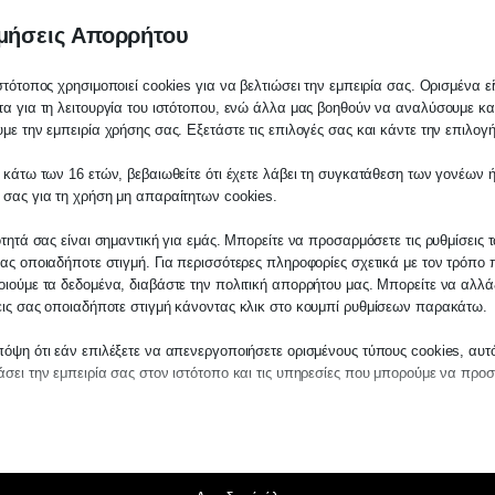
μήσεις Απορρήτου
στότοπος χρησιμοποιεί cookies για να βελτιώσει την εμπειρία σας. Ορισμένα εί
α για τη λειτουργία του ιστότοπου, ενώ άλλα μας βοηθούν να αναλύσουμε κα
με την εμπειρία χρήσης σας. Εξετάστε τις επιλογές σας και κάντε την επιλογ
 κάτω των 16 ετών, βεβαιωθείτε ότι έχετε λάβει τη συγκατάθεση των γονέων ή
λάτη
 σας για τη χρήση μη απαραίτητων cookies.
ίτε σε οποιαδήποτε παραγγελία υπηρεσίας
ότητά σας είναι σημαντική για εμάς. Μπορείτε να προσαρμόσετε τις ρυθμίσεις 
μας, παρακαλούμε επικοινωνήστε μαζί μας 
ας οποιαδήποτε στιγμή. Για περισσότερες πληροφορίες σχετικά με τον τρόπο 
 στο
27210 62510-529
, είτε μέσω email στο
ιούμε τα δεδομένα, διαβάστε την πολιτική απορρήτου μας. Μπορείτε να αλλάξ
εις σας οποιαδήποτε στιγμή κάνοντας κλικ στο κουμπί ρυθμίσεων παρακάτω.
es.kraniotis.gr
για να επιβεβαιώσουμε εά
 την υπόθεση σας.
όψη ότι εάν επιλέξετε να απενεργοποιήσετε ορισμένους τύπους cookies, αυτ
σει την εμπειρία σας στον ιστότοπο και τις υπηρεσίες που μπορούμε να προ
η,
Π. & Κ. Κρανιώτης
αίτητα
ραίτητα cookies και υπηρεσίες επιτρέπουν βασικές λειτουργίες και είναι απα
ς 23 Μαρτίου έχουν οι ιδιοκτήτες, καθώς μετά θα ακολ
ν ορθή λειτουργία του ιστότοπου. Αυτά τα cookies και υπηρεσίες δεν απαιτούν 