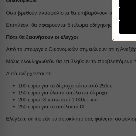
Οικονομικών.
συγκατ
Όσα βρεθούν ανασφάλιστα θα επιβαρύνουν τους ιδιοκτήτ
Απαι
__strip
Αυτά τ
Επιπλέον, θα αφαιρούνται δίπλωμα οδήγησης και άδεια 
η χρήσ
__stripe
περιορ
Πότε θα ξεκινήσουν οι έλεγχοι
CONSE
Από το υπουργείο Οικονομικών σημειώνουν ότι η Ανεξάρ
mhcook
Αναλυ
js.strip
Τα στα
PHPSE
Μόλις ολοκληρωθούν θα επιβληθούν τα προβλεπόμενα πρό
γνώσει
woocom
Αυτά ανέρχονται σε:
woocom
Μάρκε
100 ευρώ για τα δίτροχα κάτω από 250cc
_ga
Οι υπη
wordpre
150 ευρώ για όλα τα υπόλοιπα δίτροχα
εξατομ
_ga_*
wordpre
200 ευρώ ΙΧ κάτω από 1.000cc και
ιστότο
250 ευρώ για τα υπόλοιπα ΙΧ
mp_*_m
wp_woo
sbjs_cu
Μέσα
wp-setti
Ελέγξετε online εάν το αυτοκίνητό σας φαίνεται ασφαλι
_fbc
Αυτά τ
sbjs_cu
wp-setti
ενσωμα
_fbp
sbjs_fir