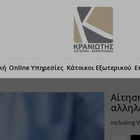
κή
Online Υπηρεσίες
Κάτοικοι Εξωτερικού
Ε
Αίτησ
αλληλ
including 