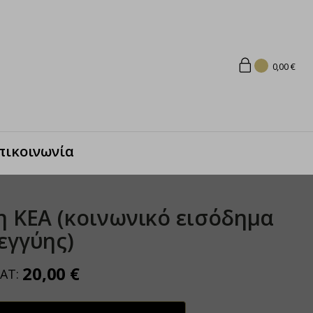
0,00
€
πικοινωνία
η KEΑ (κοινωνικό εισόδημα
εγγύης)
20,00
€
VAT: