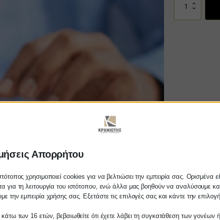
Αίτηση
KEΑ
(κοινωνικό
εισόδημα
αλληλεγγύης)
ποσότητα
μήσεις Απορρήτου
στότοπος χρησιμοποιεί cookies για να βελτιώσει την εμπειρία σας. Ορισμένα εί
α για τη λειτουργία του ιστότοπου, ενώ άλλα μας βοηθούν να αναλύσουμε κα
με την εμπειρία χρήσης σας. Εξετάστε τις επιλογές σας και κάντε την επιλογ
 κάτω των 16 ετών, βεβαιωθείτε ότι έχετε λάβει τη συγκατάθεση των γονέων ή