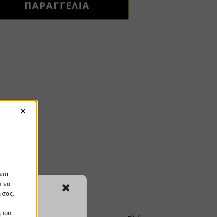
ΠΑΡΑΓΓΕΛΙΑ
×
ναι
ι να
ή σας.
 του