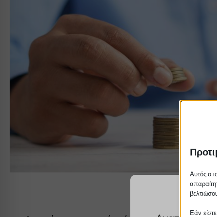
Προτι
Αυτός ο ι
απαραίτητ
βελτιώσου
Εάν είστε