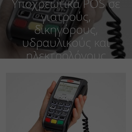
Υποχρεωτικά POS σε
γιατρούς,
δικηγόρους,
υδραυλικούς και
ηλεκτρολόγους