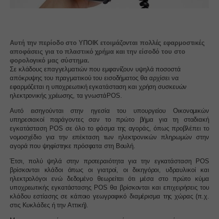
Αυτή την περίοδο στο ΥΠΟΙΚ ετοιμάζονται πολλές εφαρμοστικές
αποφάσεις για το πλαστικό χρήμα και την είσοδό του στο
φορολογικό μας σύστημα.
Σε κλάδους επαγγελματιών που εμφανίζουν υψηλά ποσοστά
απόκρυψης του πραγματικού του εισοδήματος θα αρχίσει να
εφαρμόζεται η υποχρεωτική εγκατάσταση και χρήση συσκευών
ηλεκτρονικής χρέωσης, τα γνωστά
POS
.
Αυτό εισηγούνται στην ηγεσία του υπουργείου Οικονομικών
υπηρεσιακοί παράγοντες σαν το πρώτο βήμα για τη σταδιακή
εγκατάσταση
POS
σε όλο το φάσμα της αγοράς, όπως προβλέπει το
νομοσχέδιο για την επέκταση των ηλεκτρονικών πληρωμών στην
αγορά που ψηφίστηκε πρόσφατα στη Βουλή.
Έτσι, πολύ ψηλά στην προτεραιότητα για την εγκατάσταση POS
βρίσκονται κλάδοι όπως οι γιατροί, οι δικηγόροι, υδραυλικοί και
ηλεκτρολόγοι ενώ δεδομένο θεωρείται ότι μέσα στο πρώτο κύμα
υποχρεωτικής εγκατάστασης POS θα βρίσκονται και επιχειρήσεις του
κλάδου εστίασης σε κάποιο γεωγραφικό διαμέρισμα της χώρας (π.χ.
στις Κυκλάδες ή την Αττική).