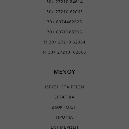
30+ 27210 84614
firebase.aidaform.com
30+ 27210 62063
kraniotis-gr.themebook.cloud
30+ 6974482625
kraniotis.aidaform.com
30+ 6976185996
kraniotis.gr
F: 30+ 27210 62064
o197999.ingest.sentry.io
F: 30+ 27210 62066
services.kraniotis.gr
widget.aidaform.com
ΜΕΝΟΥ
www.ethnos.gr
www.gstatic.com
ΙΔΡΥΣΗ ΕΤΑΙΡΕΙΩΝ
www.kefaloniapress.gr
ΕΡΓΑΤΙΚΑ
www.piraeusbank.gr
ΔΙΑΦΗΜΙΣΗ
ΠΡΟΦΙΛ
ΕΝΗΜΕΡΩΣΗ